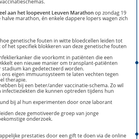
e vaccinatieschemas.
eel aan het loopevent Leuven Marathon
op zondag 19
e halve marathon, én enkele dappere lopers wagen zich
 hoe genetische fouten in witte bloedcellen leiden tot
t of het specifiek blokkeren van deze genetische fouten
feklierkanker die voorkomt in patiënten die een
ikkelt een nieuwe manier om transplant-patiënten
er stadium kan gedetecteerd worden.
m ons eigen immuunsysteem te laten vechten tegen
el therapie.
 hebben bij een beter/ander vaccinatie-schema. Zo wil
infectieziekten die kunnen optreden tijdens hun
eund bij al hun experimenten door onze laborant
eleiden deze gemotiveerde groep van jonge
 toekomstige onderzoek.
ppelijke prestaties door een gift te doen via de online