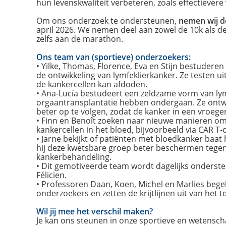
hun levenskwaliteit verbeteren, zoals effectiever
Om ons onderzoek te ondersteunen,
nemen wij d
april 2026. We nemen deel aan zowel de 10k als d
zelfs aan de marathon.
Ons team van (sportieve) onderzoekers:
• Yilke, Thomas, Florence, Eva en Stijn bestuderen
de ontwikkeling van lymfeklierkanker. Ze testen ui
de kankercellen kan afdoden.
• Ana-Lucía bestudeert een zeldzame vorm van lym
orgaantransplantatie hebben ondergaan. Ze ontw
beter op te volgen, zodat de kanker in een vroeg
• Finn en Benoît zoeken naar nieuwe manieren o
kankercellen in het bloed, bijvoorbeeld via CAR T-c
• Jarne bekijkt of patiënten met bloedkanker baat
hij deze kwetsbare groep beter beschermen tegen 
kankerbehandeling.
• Dit gemotiveerde team wordt dagelijks onderst
Félicien.
• Professoren Daan, Koen, Michel en Marlies beg
onderzoekers en zetten de krijtlijnen uit van het
Wil jij mee het verschil maken?
Je kan ons steunen in onze sportieve en wetenscha