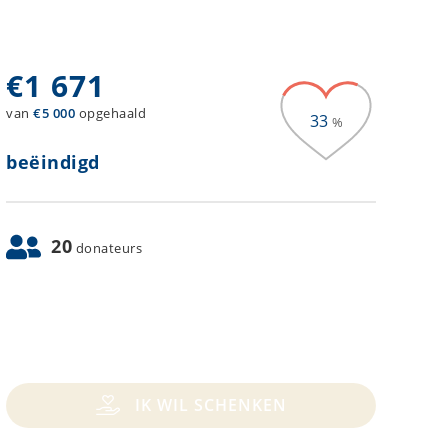
€
1 671
van
€
5 000
opgehaald
33
%
beëindigd
20
donateurs
IK WIL SCHENKEN