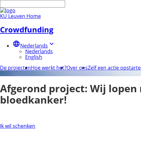
KU Leuven Home
Crowdfunding
language
keyboard_arrow_down
Nederlands
Nederlands
English
De projecten
Hoe werkt het?
Over ons
Zelf een actie opstart
Afgerond project: Wij lopen
bloedkanker!
Ik wil schenken